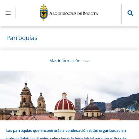
Pasar
al
contenido
principal
Parroquias
Mas información
Las parroquias que encontrarás a continuación están organizadas en
orden alfabético. Puedes seleccionar la letra inicial para ver el listado