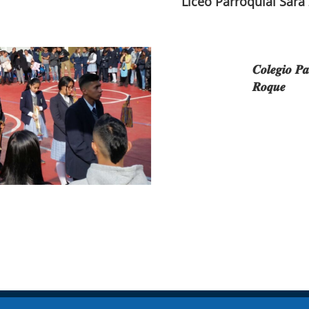
Liceo Parroquial Sara
𝑪𝒐𝒍𝒆𝒈𝒊𝒐 𝑷𝒂
𝑹𝒐𝒒𝒖𝒆