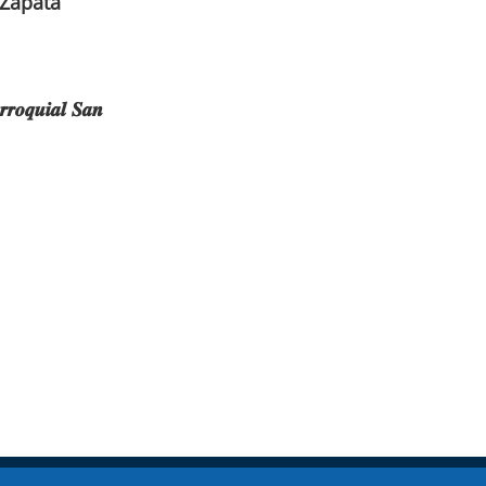
 Zapata
𝒓𝒓𝒐𝒒𝒖𝒊𝒂𝒍 𝑺𝒂𝒏